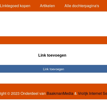
Linktegoed kopen
Artikelen
Alle dochterpagina's
Link toevoegen
Link toevoegen
ight © 2023 Onderdeel van
BaakmanMedia
&
Vrolijk Internet S