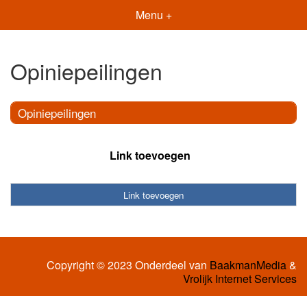
Menu +
Opiniepeilingen
Opiniepeilingen
Link toevoegen
Link toevoegen
Copyright © 2023 Onderdeel van
BaakmanMedia
&
Vrolijk Internet Services