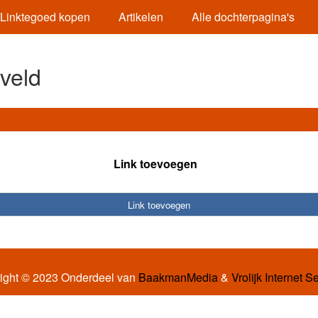
Linktegoed kopen
Artikelen
Alle dochterpagina's
veld
Link toevoegen
Link toevoegen
ight © 2023 Onderdeel van
BaakmanMedia
&
Vrolijk Internet S